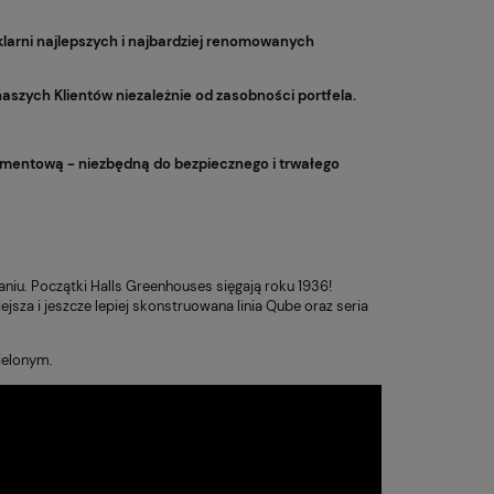
arni najlepszych i najbardziej renomowanych
aszych Klientów niezależnie od zasobności portfela.
damentową - niezbędną do bezpiecznego i trwałego
niu. Początki Halls Greenhouses sięgają roku 1936!
jsza i jeszcze lepiej skonstruowana linia Qube oraz seria
ielonym.