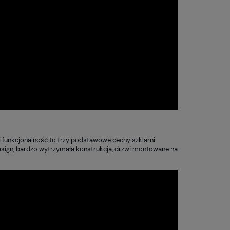
a i funkcjonalność to trzy podstawowe cechy szklarni
design, bardzo wytrzymała konstrukcja, drzwi montowane na