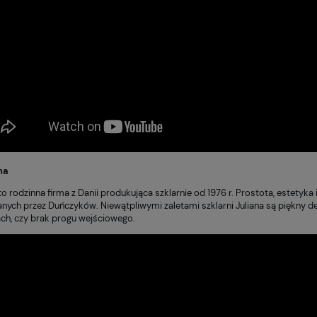
ana
 to rodzinna firma z Danii produkująca szklarnie od 1976 r. Prostota, estetyk
nych przez Duńczyków. Niewątpliwymi zaletami szklarni Juliana są piękny 
ch, czy brak progu wejściowego.