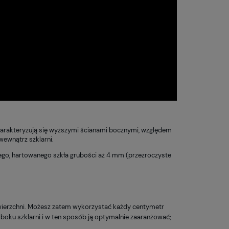
charakteryzują się wyższymi ścianami bocznymi, względem
wewnątrz szklarni.
nego, hartowanego szkła grubości aż 4 mm (przezroczyste
owierzchni. Możesz zatem wykorzystać każdy centymetr
boku szklarni i w ten sposób ją optymalnie zaaranżować;