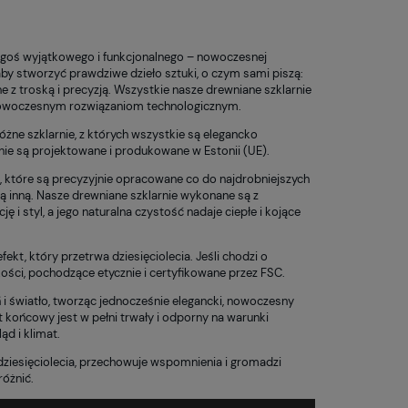
goś wyjątkowego i funkcjonalnego – nowoczesnej
aby stworzyć prawdziwe dzieło sztuki, o czym sami piszą:
 z troską i precyzją. Wszystkie nasze drewniane szklarnie
 nowoczesnym rozwiązaniom technologicznym.
żne szklarnie, z których wszystkie są elegancko
nie są projektowane i produkowane w Estonii (UE).
, które są precyzyjnie opracowane co do najdrobniejszych
ą inną. Nasze drewniane szklarnie wykonane są z
styl, a jego naturalna czystość nadaje ciepłe i kojące
kt, który przetrwa dziesięciolecia. Jeśli chodzi o
kości, pochodzące etycznie i certyfikowane przez FSC.
i światło, tworząc jednocześnie elegancki, nowoczesny
t końcowy jest w pełni trwały i odporny na warunki
d i klimat.
dziesięciolecia, przechowuje wspomnienia i gromadzi
różnić.