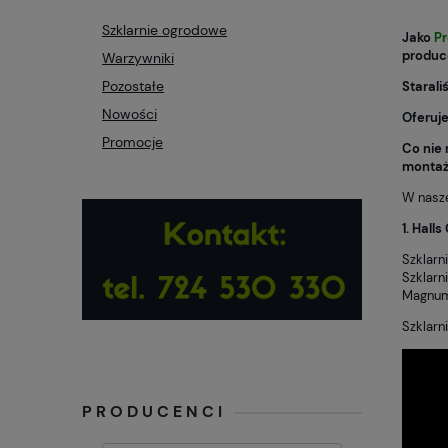
Szklarnie ogrodowe
Jako
Pr
produce
Warzywniki
Pozostałe
Starali
Nowości
Oferuje
Promocje
Co nie 
montaż
W nasze
1. Hall
Szklarn
Szklarn
Magnum 
Szklarn
PRODUCENCI