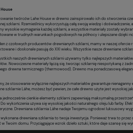
 House
owanie twórców Lahe House w drewno zainspirowało ich do stworzenia cze
nej szklarni. Rzemieślnicy wykorzystują całą swoją wiedzę i doświadczenie, 
y wysokie wymagania każdej szklarni, a wszystkie materiały zostały wybrane
stowane w trudnych warunkach pogodowych na północy i ulepszane dzięki
den z czołowych producentów drewnianych szklarni, mamy w naszej ofercie ró
ktowane i doskonale pasują do XXI wieku. Wszystkie nasze drewniane szklar
stkich naszych drewnianych szklarni używamy tylko najlepszych materiałów
łów. Nowoczesne materiały łączą się, tworząc szklarnię niespotykaną z żadn
nego drewna termicznego (thermowood). Drewno ma ponadczasową elegancję i 
.
y, że stosowanie wyłącznie najlepszych materiałów gwarantuje nienaganny efe
ne szklarnie Lähe
, możesz być pewien, że całe drewno użyte jest wysokiej ja
a jednocześnie cienkie elementy szklarni zapewniają maksymalną przestrzeń 
 Do wykończenia używa się wysokiej jakości naturalnego oleju lub farby. Efek
eryczne.
Drewniana szklarnia Lähe
nadaje Twojemu ogrodowi luksusowy wyglą
 wykonana drewniana szklarnia to twoja inwestycja. Ponieważ trwa to przez 
 w Twoim domu. Przyciągające wzrok dzieło sztuki, które daje szansę się wy