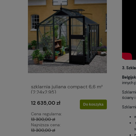
3. Szkl
Belgijs
innych 
szklarnia juliana compact 6,6 m²
(2,24x2,95)
Szklarn
ściany 
12 635,00 zł
Do koszyka
Szklarn
Cena regularna:
w
13 300,00 zł
Najniższa cena:
13 300,00 zł