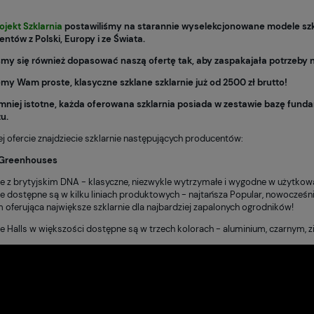
ojekt Szklarnia
postawiliśmy na starannie wyselekcjonowane modele szkl
ntów z Polski, Europy i ze Świata.
śmy się również dopasować naszą ofertę tak, aby zaspakajała potrzeby n
my Wam proste, klasyczne szklane szklarnie już od 2500 zł brutto!
mniej istotne, każda oferowana szklarnia posiada w zestawie bazę fun
u.
j ofercie znajdziecie szklarnie następujących producentów:
s Greenhouses
ie z brytyjskim DNA - klasyczne, niezwykle wytrzymałe i wygodne w użytkowa
ie dostępne są w kilku liniach produktowych - najtańsza Popular, nowocześnie
oferująca największe szklarnie dla najbardziej zapalonych ogrodników!
ie Halls w większości dostępne są w trzech kolorach - aluminium, czarnym, z