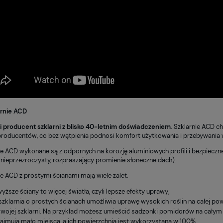
arnie ACD
ki producent szklarni z blisko 40-letnim doświadczeniem
. Szklarnie ACD 
producentów, co bez wątpienia podnosi komfort użytkowania i przebywania 
ie ACD wykonane są z odpornych na korozję aluminiowych profili i bezpiecz
i nieprzezroczysty, rozpraszający promienie słoneczne dach).
ie ACD z prostymi ścianami mają wiele zalet:
yższe ściany to więcej światła, czyli lepsze efekty uprawy;
szklarnia o prostych ścianach umożliwia uprawę wysokich roślin na całej p
swojej szklarni. Na przykład możesz umieścić sadzonki pomidorów na całym 
zajmują mało miejsca, a ich powierzchnia jest wykorzystana w 100%.