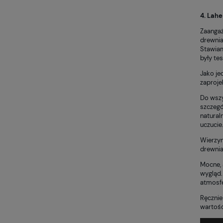
4.
Lahe
Zaangaż
drewnia
Stawiam
były te
Jako je
zaproje
Do wszy
szczegó
natural
uczucie
Wierzym
drewnia
Mocne, 
wygląd.
atmosf
Ręcznie
wartość