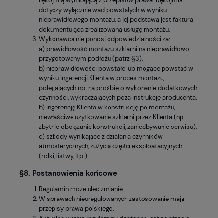
rękojmią wynikającą z przepisów prawa. Rękojmia
dotyczy wyłącznie wad powstałych w wyniku
nieprawidłowego montażu, a jej podstawą jest faktura
dokumentująca zrealizowaną usługę montażu.
Wykonawca nie ponosi odpowiedzialności za:
a) prawidłowość montażu szklarni na nieprawidłowo
przygotowanym podłożu (patrz §3),
b) nieprawidłowości powstałe lub mogące powstać w
wyniku ingerencji Klienta w proces montażu,
polegających np. na prośbie o wykonanie dodatkowych
czynności, wykraczających poza instrukcję producenta,
b) ingerencję Klienta w konstrukcję po montażu,
niewłaściwe użytkowanie szklarni przez Klienta (np.
zbytnie obciążanie konstrukcji, zaniedbywanie serwisu),
c) szkody wynikające z działania czynników
atmosferycznych, zużycia części eksploatacyjnych
(rolki, listwy, itp.).
§8. Postanowienia końcowe
Regulamin może ulec zmianie.
W sprawach nieuregulowanych zastosowanie mają
przepisy prawa polskiego.