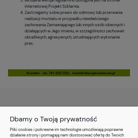
Aktualna wersja regulaminu dostępna jest na stronie
internetowej Projekt Szklarnia.
Zastrzegamy sobie prawo do odmowy lub przerwania
realizacji montażu w przypadku niewłaściwego
zachowania Zamawiającego lub innych osób obecnych i
działających w Jego imieniu, w szczególności zachowań
obraźliwych, agresywnych, utrudniających wykonanie
prac.
O NAS
Dbamy o Twoją prywatność
OBSŁUGA KLIENTA
Pliki cookies i pokrewne im technologie umożliwiają poprawne
działanie strony i pomagają nam dostosować ofertę do Twoich