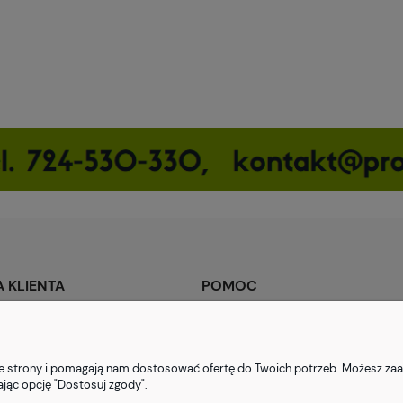
 KLIENTA
POMOC
Jak kupować?
tności
Polityka prywatności
nie strony i pomagają nam dostosować ofertę do Twoich potrzeb. Możesz zaa
ty dostawy
Regulamin sklepu
ając opcję "Dostosuj zgody".