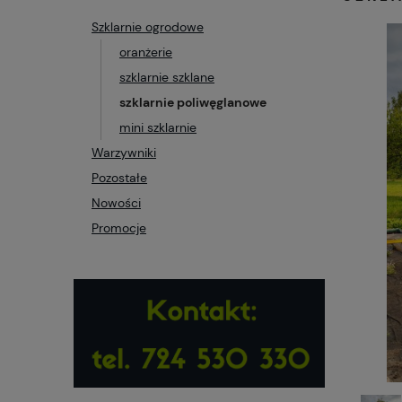
Szklarnie ogrodowe
oranżerie
szklarnie szklane
szklarnie poliwęglanowe
mini szklarnie
Warzywniki
Pozostałe
Nowości
Promocje