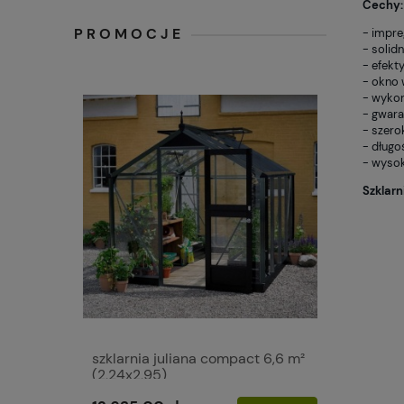
Cechy:
PROMOCJE
- impr
- solid
- efekt
- okno 
- wykon
- gwaran
- szero
- długo
- wysok
Szklarn
szklarnia juliana compact 6,6 m²
(2,24x2,95)