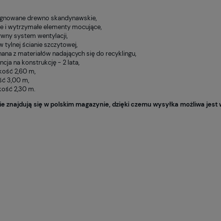
egnowane drewno skandynawskie,
ne i wytrzymałe elementy mocujące,
ywny system wentylacji,
w tylnej ścianie szczytowej,
ana z materiałów nadających się do recyklingu,
cja na konstrukcję - 2 lata,
kość 2,60 m,
ść 3,00 m,
ość 2,30 m.
ie znajdują się w polskim magazynie, dzięki czemu wysyłka możliwa jest 