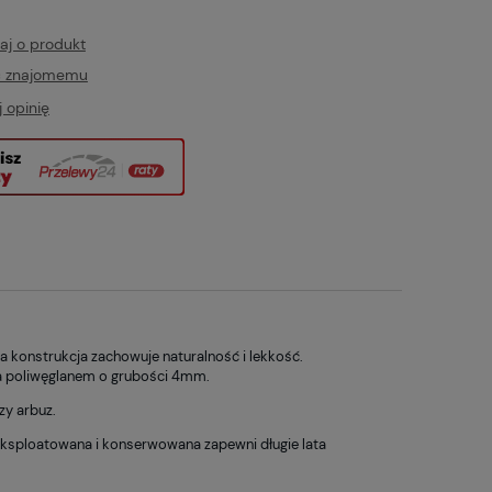
aj o produkt
ć znajomemu
 opinię
konstrukcja zachowuje naturalność i lekkość.
ta poliwęglanem o grubości 4mm.
zy arbuz.
ksploatowana i konserwowana zapewni długie lata