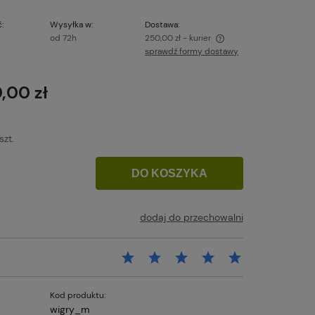
:
Wysyłka w:
Dostawa:
od 72h
250,00 zł
- kurier
sprawdź formy dostawy
Cena nie zawiera ewentualnych kosztów
płatności
,00 zł
szt.
DO KOSZYKA
dodaj do przechowalni
Kod produktu:
wigry_m