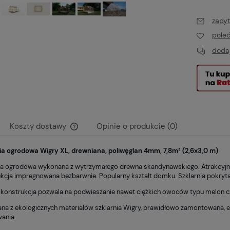
zapyt
pole
dodaj
Koszty dostawy
Opinie o produkcie (0)
ia ogrodowa Wigry XL, drewniana, poliwęglan 4mm, 7,8m² (2,6x3,0 m)
Cena nie zawiera ewentualnych kosztów
płatności
ia ogrodowa wykonana z wytrzymałego drewna skandynawskiego. Atrakcyjna 
kcja impregnowana bezbarwnie. Popularny kształt domku. Szklarnia pokry
 konstrukcja pozwala na podwieszanie nawet ciężkich owoców typu melon c
a z ekologicznych materiałów szklarnia Wigry, prawidłowo zamontowana, e
ania.