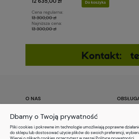
12 635,00 zł
Do koszyka
Cena regularna:
13 300,00 zł
Najniższa cena:
13 300,00 zł
O NAS
OBSŁUGA
Kontakt
Montaż
Dbamy o Twoją prywatność
O firmie
Metody pła
Pliki cookies i pokrewne im technologie umożliwiają poprawne działa
Blog
Czas i kosz
do sklepu lub dostosować użycie plików do swoich preferencji, wybier
Więcej o plikach cookies przeczytasz w naszej Polityce prywatności.