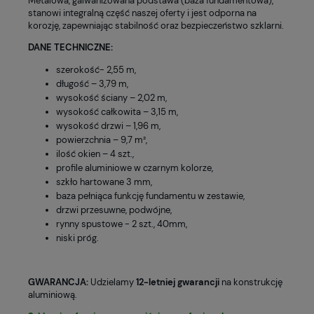
Metalowa, galwanizowana podstawa (baza fundamentowa),
stanowi integralną część naszej oferty i jest odporna na
korozję, zapewniając stabilność oraz bezpieczeństwo szklarni.
DANE TECHNICZNE:
szerokość- 2,55 m,
długość – 3,79 m,
wysokość ściany – 2,02 m,
wysokość całkowita – 3,15 m,
wysokość drzwi – 1,96 m,
powierzchnia – 9,7 m²,
ilość okien – 4 szt.,
profile aluminiowe w czarnym kolorze,
szkło hartowane 3 mm,
baza pełniąca funkcję fundamentu w zestawie,
drzwi przesuwne, podwójne,
rynny spustowe - 2 szt., 40mm,
niski próg.
GWARANCJA:
Udzielamy
12-letniej gwarancji
na konstrukcję
aluminiową.