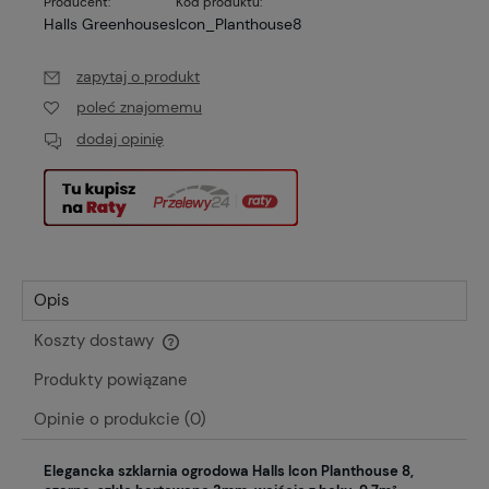
Producent:
Kod produktu:
Halls Greenhouses
Icon_Planthouse8
zapytaj o produkt
poleć znajomemu
dodaj opinię
Opis
Koszty dostawy
Cena nie zawiera ewentualnych kosztów płatności
Produkty powiązane
Opinie o produkcie (0)
Elegancka szklarnia ogrodowa Halls Icon Planthouse 8,