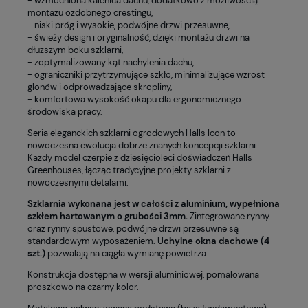
- wzmocniona kalenica dachu, dodatkowo z możliwością
montażu ozdobnego crestingu,
- niski próg i wysokie, podwójne drzwi przesuwne,
- świeży design i oryginalność, dzięki montażu drzwi na
dłuższym boku szklarni,
- zoptymalizowany kąt nachylenia dachu,
- ograniczniki przytrzymujące szkło, minimalizujące wzrost
glonów i odprowadzające skropliny,
- komfortowa wysokość okapu dla ergonomicznego
środowiska pracy.
Seria eleganckich szklarni ogrodowych Halls Icon to
nowoczesna ewolucja dobrze znanych koncepcji szklarni.
Każdy model czerpie z dziesięcioleci doświadczeń Halls
Greenhouses, łącząc tradycyjne projekty szklarni z
nowoczesnymi detalami.
Szklarnia wykonana jest w całości z aluminium, wypełniona
szkłem hartowanym o grubości 3mm.
Zintegrowane rynny
oraz rynny spustowe, podwójne drzwi przesuwne są
standardowym wyposażeniem.
Uchylne okna dachowe (4
szt.)
pozwalają na ciągła wymianę powietrza.
Konstrukcja dostępna w wersji aluminiowej, pomalowana
proszkowo na czarny kolor.