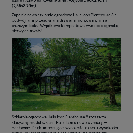
czarna, szkło hartowane 3mm, wejście z boku, 9,7m²
(2,55x3,79m).
Zupełnie nowa szklarnia ogrodowa Halls Icon Planthouse 8 z
podwójnymi, przesuwnymi drzwiami montowanymi na
dłuższym boku! Wyjątkowo kompaktowa, wysoce elegancka,
niezwykle trwała!
Szklarnia ogrodowa Halls Icon Planthouse 8 rozszerza
klasyczny model szklarni Halls Icon o nowe wymiary —
dosłownie. Dzięki imponującej wysokości okapu i wysokości