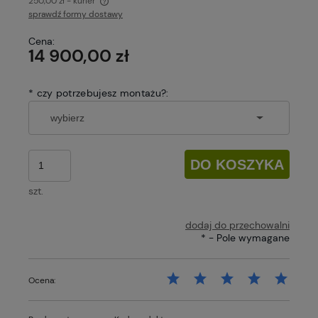
250,00 zł
- kurier
sprawdź formy dostawy
Cena nie zawiera ewentualnych kosztów płatności
Cena:
14 900,00 zł
*
czy potrzebujesz montażu?:
DO KOSZYKA
szt.
dodaj do przechowalni
*
- Pole wymagane
Ocena: