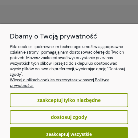
O NAS
Dbamy o Twoją prywatność
OBSŁUGA KLIENTA
Pliki cookies i pokrewne im technologie umożliwiają poprawne
działanie strony i pomagają nam dostosować ofertę do Twoich
potrzeb. Możesz zaakceptować wykorzystanie przez nas
POMOC
wszystkich tych plików i przejść do sklepu lub dostosować
użycie plików do swoich preferencji, wybierając opcję "Dostosuj
MOJE KONTO
zgody".
Więcej o plikach cookies przeczytasz w naszej Polityce
prywatności.
zaakceptuj tylko niezbędne
pokaż pełną wersję strony
dostosuj zgody
Sklep internetowy Shoper.pl
zaakceptuj wszystkie