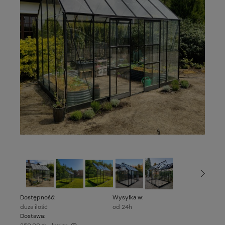
Dostępność:
Wysyłka w:
duża ilość
od 24h
Dostawa: