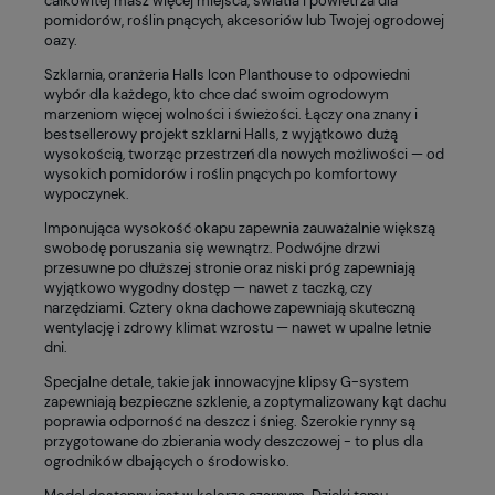
całkowitej masz więcej miejsca, światła i powietrza dla
pomidorów, roślin pnących, akcesoriów lub Twojej ogrodowej
oazy.
Szklarnia, oranżeria Halls Icon Planthouse to odpowiedni
wybór dla każdego, kto chce dać swoim ogrodowym
marzeniom więcej wolności i świeżości. Łączy ona znany i
bestsellerowy projekt szklarni Halls, z wyjątkowo dużą
wysokością, tworząc przestrzeń dla nowych możliwości — od
wysokich pomidorów i roślin pnących po komfortowy
wypoczynek.
Imponująca wysokość okapu zapewnia zauważalnie większą
swobodę poruszania się wewnątrz. Podwójne drzwi
przesuwne po dłuższej stronie oraz niski próg zapewniają
wyjątkowo wygodny dostęp — nawet z taczką, czy
narzędziami. Cztery okna dachowe zapewniają skuteczną
wentylację i zdrowy klimat wzrostu — nawet w upalne letnie
dni.
Specjalne detale, takie jak innowacyjne klipsy G-system
zapewniają bezpieczne szklenie, a zoptymalizowany kąt dachu
poprawia odporność na deszcz i śnieg. Szerokie rynny są
przygotowane do zbierania wody deszczowej - to plus dla
ogrodników dbających o środowisko.