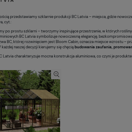
TVIA
ością przedstawiamy szklarnie produkcji BC Latvia – miejsca, gdzie nowocz
, cyt.:
y po prostu szklarni – tworzymy inspirujące przestrzenie, w których roślin
luminiowych BC Latvia symbolizuje nowoczesną elegancję, bezkompromisową j
zwa BC, której rozwinięciem jest Bloom Cabin, oznacza miejsce wzrostu – pr
 każdej naszej decyzji kierujemy się chęcią
budowania zaufania, promowan
BC Latvia charakteryzuje mocna konstrukcja aluminiowa, co czyni je produk