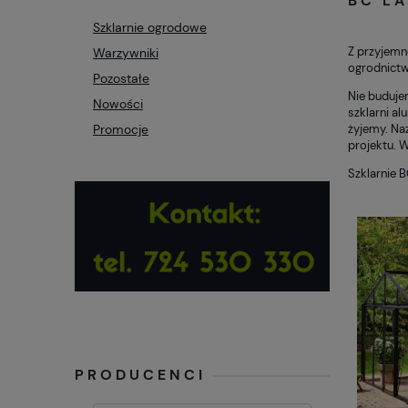
BC LA
Szklarnie ogrodowe
Z przyjemn
Warzywniki
ogrodnictwa
Pozostałe
Nie budujem
Nowości
szklarni a
Promocje
żyjemy. Na
projektu. W
Szklarnie 
PRODUCENCI