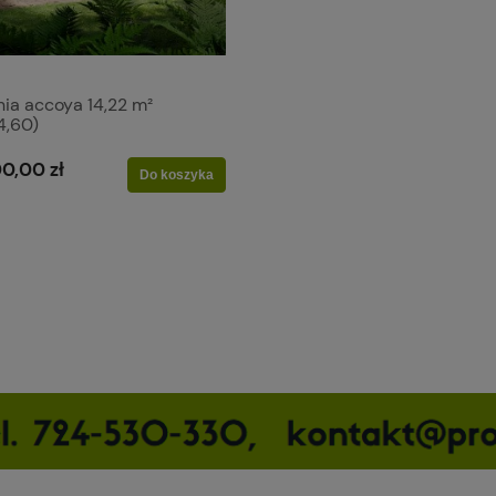
nia accoya 14,22 m²
4,60)
0,00 zł
Do koszyka