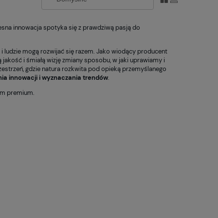
esna innowacja spotyka się z prawdziwą pasją do
y i ludzie mogą rozwijać się razem. Jako wiodący producent
akość i śmiałą wizję zmiany sposobu, w jaki uprawiamy i
zestrzeń, gdzie natura rozkwita pod opieką przemyślanego
ia innowacji i wyznaczania trendów
.
tem premium.